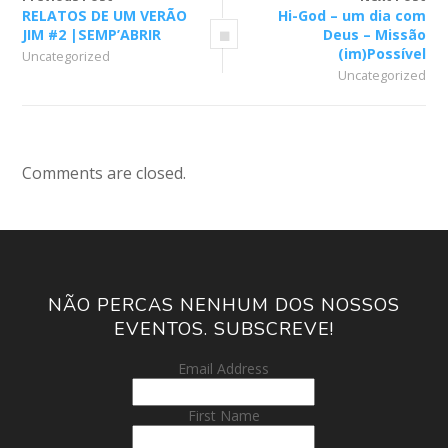
RELATOS DE UM VERÃO
Hi-God – um dia com
JIM #2 |SEMP’ABRIR
Deus – Missão
(im)Possível
Uncategorized
Uncategorized
Comments are closed.
NÃO PERCAS NENHUM DOS NOSSOS
EVENTOS. SUBSCREVE!
Email Address
First Name