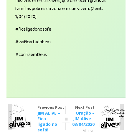
laváveis e re-utilizáveis, que oferecem grátis às
famílias pobres da zona em que vivem. (Zenit,
1/04/2020)
#ficaligadonosofa
#vaificartudobem
#confiaemDeus
Previous Post
Next Post
JIM ALIVE –
Oração –
Fica
JIM Alive –
ligado no
03/04/2020
sofá!
JIM alive