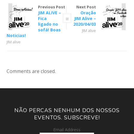
Previous Post
Next Post
JIM ALIVE –
Oração
Fica
JIM Alive –
ligado no
2020/04/03
sofá! Boas
JIM alive
Noticias!
JIM alive
Comments are closed.
NÃO PERCAS NENHUM DOS NOSSOS
EVENTOS. SUBSCREVE!
Email Address