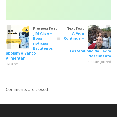
Previous Post
Next Post
JIM Alive –
A Vida
Boas
Continua –
notícias!
Escuteiros
Testemunho do Pedro
apoiam o Banco
Nascimento
Alimentar
Uncategorized
JIM alive
Comments are closed.